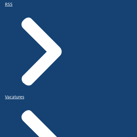
RSS
Vacatures