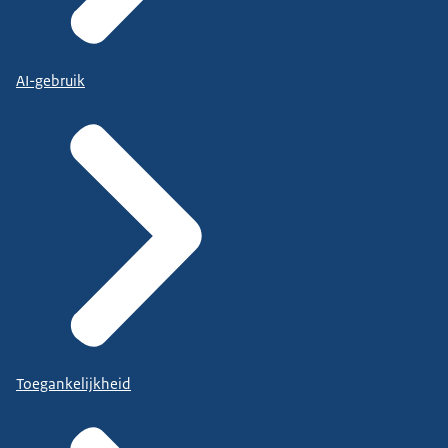
AI-gebruik
Toegankelijkheid