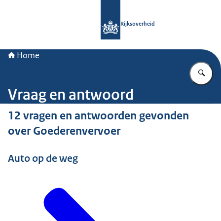
Naar de homepage van Rijksoverheid
Rijksoverheid
Home
Vu
Vraag en antwoord
12 vragen en antwoorden gevonden
over Goederenvervoer
Auto op de weg