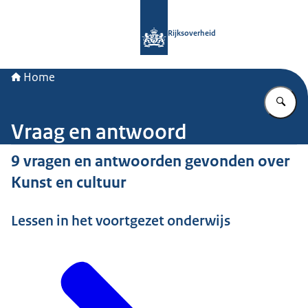
Naar de homepage van Rijksoverheid
Rijksoverheid
Home
Vu
Vraag en antwoord
9 vragen en antwoorden gevonden over
Kunst en cultuur
Lessen in het voortgezet onderwijs