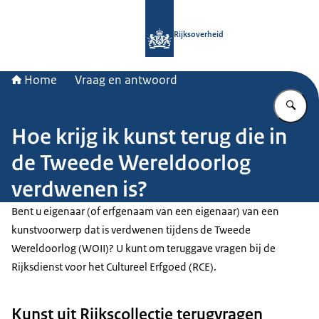
Naar de homepage van Rijksoverheid
Rijksoverheid
Home
Vraag en antwoord
Vu
Hoe krijg ik kunst terug die in
de Tweede Wereldoorlog
verdwenen is?
Bent u eigenaar (of erfgenaam van een eigenaar) van een
kunstvoorwerp dat is verdwenen tijdens de Tweede
Wereldoorlog (WOII)? U kunt om teruggave vragen bij de
Rijksdienst voor het Cultureel Erfgoed (RCE).
Kunst uit Rijkscollectie terugvragen