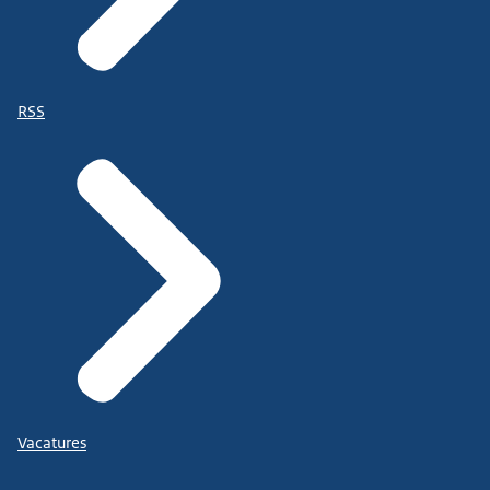
RSS
Vacatures