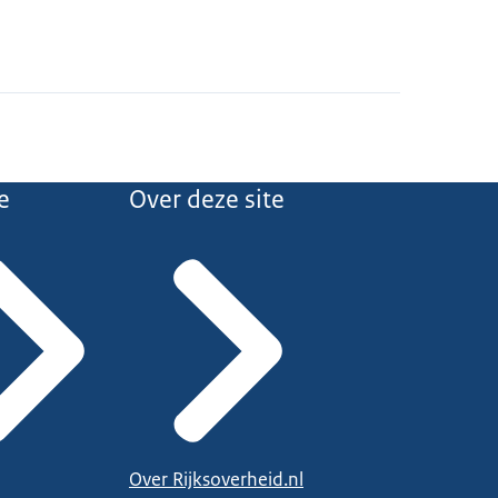
e
Over deze site
Over Rijksoverheid.nl