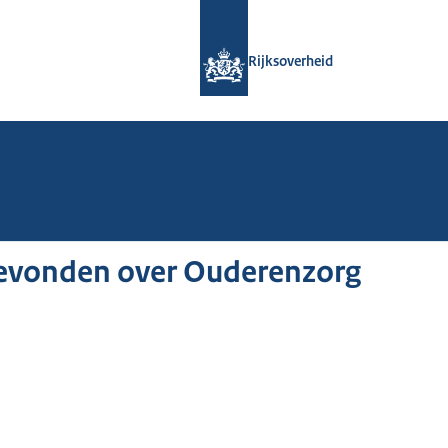
Naar de homepage van Rijksoverheid
Rijksoverheid
gevonden over Ouderenzorg