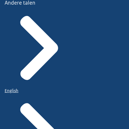
Andere talen
English