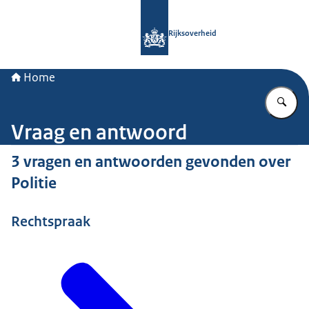
Naar de homepage van Rijksoverheid
Rijksoverheid
Home
Vu
Vraag en antwoord
3 vragen en antwoorden gevonden over
Politie
Rechtspraak