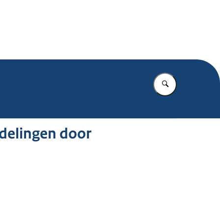
.nl
Vul in wat u z
delingen door