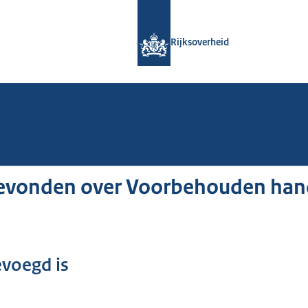
Naar de homepage van Rijksoverheid
Rijksoverheid
gevonden over Voorbehouden han
evoegd is