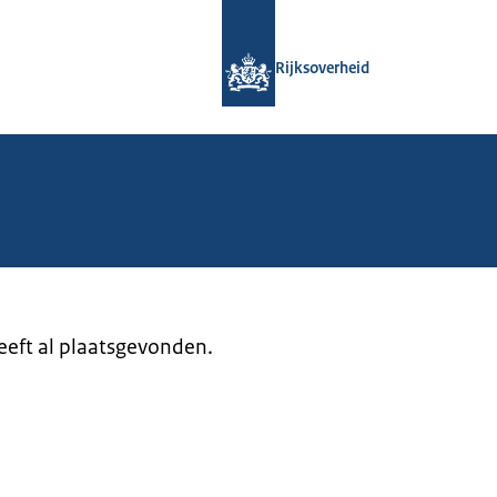
Naar de homepage van Rijksoverheid
Rijksoverheid
heeft al plaatsgevonden.