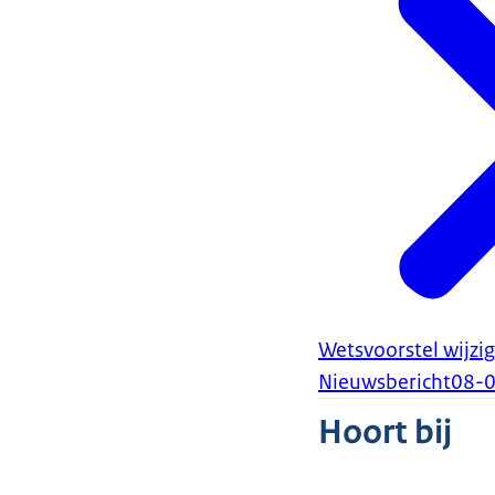
komt ook een t
zien dat de on
geweld stoppen
deze week met 
India was in d
ook met de hel
Conny Helder e
bijzonder natuu
geeft op beleid 
zijn dilemma’s
geven aan een 
Dan volgende w
Wetsvoorstel wijzi
dan treffen we 
Nieuwsbericht
08-
Hoort bij