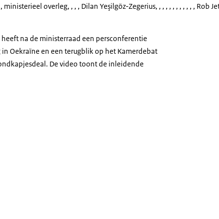
 ministerieel overleg
, , , , Dilan Yeşilgöz-Zegerius, , , , , , , , , , , , Rob Je
e heeft na de ministerraad een persconferentie
 in Oekraïne en een terugblik op het Kamerdebat
dkapjesdeal. De video toont de inleidende