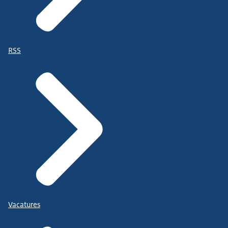
RSS
Vacatures