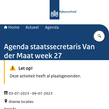
Naar de homepage van Rijksoverheid
Rijksoverheid
Home
Actueel
Agenda
Vu
Agenda staatssecretaris Van
der Maat week 27
Let op!
Deze activiteit heeft al plaatsgevonden.
03-07-2023
- 09-07-2023
diverse locaties
Agenda