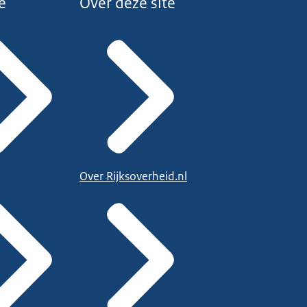
e
Over deze site
Over Rijksoverheid.nl