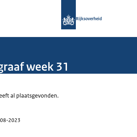
Naar de homepage van Rijksoverheid
Rijksoverheid
graaf week 31
heeft al plaatsgevonden.
-08-2023