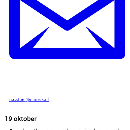
n.c.stoel@minezk.nl
19 oktober