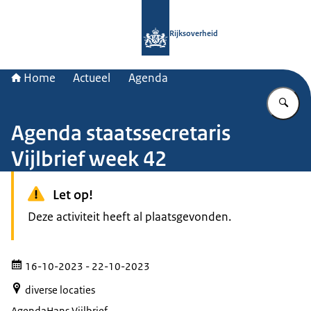
Naar de homepage van Rijksoverheid
Rijksoverheid
Home
Actueel
Agenda
Vu
Agenda staatssecretaris
Vijlbrief week 42
Let op!
Deze activiteit heeft al plaatsgevonden.
16-10-2023
- 22-10-2023
diverse locaties
Agenda
Hans Vijlbrief