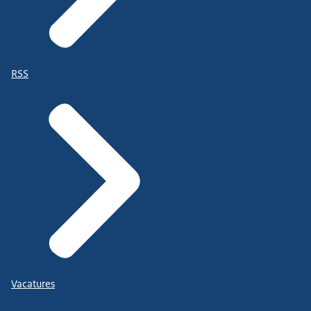
RSS
Vacatures