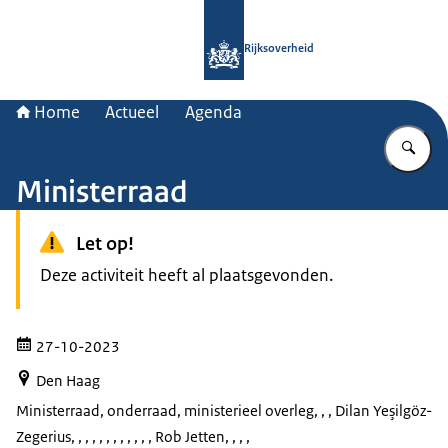
Naar de homepage van Rijksoverheid
Rijksoverheid
Home
Actueel
Agenda
Vu
Ministerraad
Let op!
Deze activiteit heeft al plaatsgevonden.
27-10-2023
Den Haag
Ministerraad, onderraad, ministerieel overleg
, , , Dilan Yeşilgöz-
Zegerius, , , , , , , , , , , , Rob Jetten, , , ,