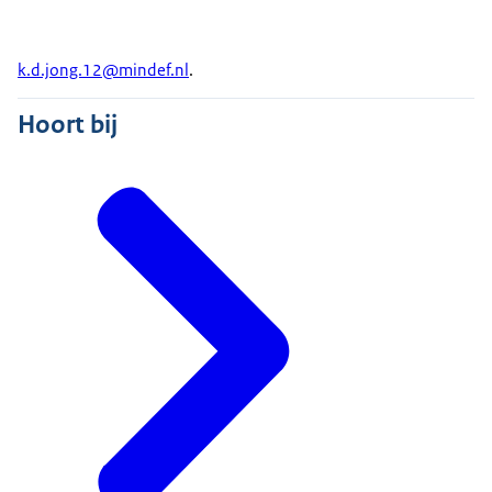
k.d.jong.12@mindef.nl
.
Hoort bij