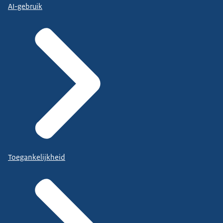
AI-gebruik
Toegankelijkheid