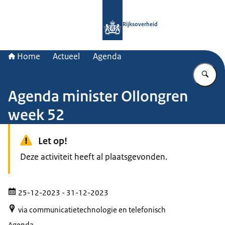
Naar de homepage van Rijksoverheid
Rijksoverheid
Home
Actueel
Agenda
Vu
Agenda minister Ollongren
week 52
Let op!
Deze activiteit heeft al plaatsgevonden.
25-12-2023
- 31-12-2023
via communicatietechnologie en telefonisch
Agenda