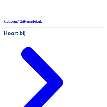
k.d.jong.12@mindef.nl
.
Hoort bij