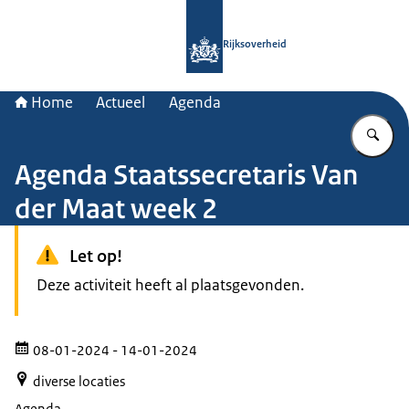
Naar de homepage van Rijksoverheid
Rijksoverheid
Home
Actueel
Agenda
Vu
Agenda Staatssecretaris Van
der Maat week 2
Let op!
Deze activiteit heeft al plaatsgevonden.
08-01-2024
- 14-01-2024
diverse locaties
Agenda