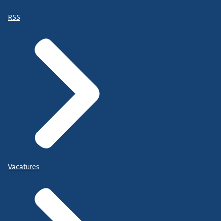
RSS
Vacatures