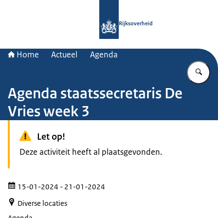
Naar de homepage van Rijksoverheid
Rijksoverheid
Home
Actueel
Agenda
Vu
Agenda staatssecretaris De
Vries week 3
Let op!
Deze activiteit heeft al plaatsgevonden.
15-01-2024
- 21-01-2024
Diverse locaties
Agenda