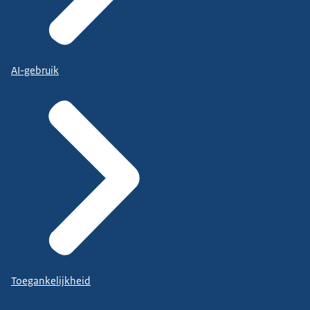
AI-gebruik
Toegankelijkheid