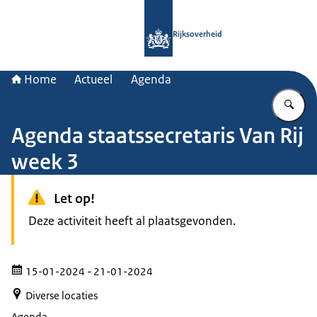
Naar de homepage van Rijksoverheid
Rijksoverheid
Home
Actueel
Agenda
Vu
Agenda staatssecretaris Van Rij
week 3
Let op!
Deze activiteit heeft al plaatsgevonden.
15-01-2024
- 21-01-2024
Diverse locaties
Agenda