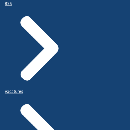
RSS
Vacatures