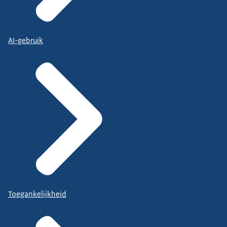
AI-gebruik
Toegankelijkheid