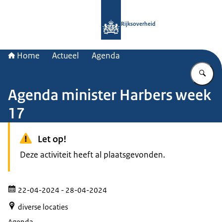
Naar de homepage van Rijksoverheid
Rijksoverheid
Home
Actueel
Agenda
Vu
Agenda minister Harbers week
17
Let op!
Deze activiteit heeft al plaatsgevonden.
22-04-2024
- 28-04-2024
diverse locaties
Agenda