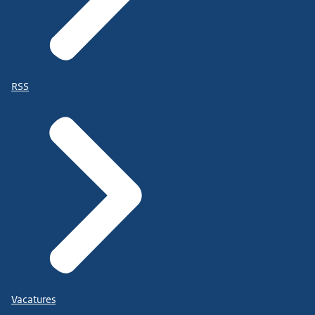
RSS
Vacatures