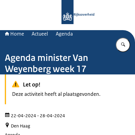
Naar de homepage van Rijksoverheid
Rijksoverheid
Home
Actueel
Agenda
Vu
Agenda minister Van
Weyenberg week 17
Let op!
Deze activiteit heeft al plaatsgevonden.
22-04-2024
- 28-04-2024
Den Haag
Agenda