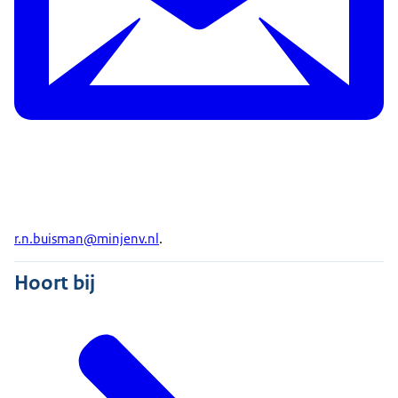
r.n.buisman@minjenv.nl
.
Hoort bij