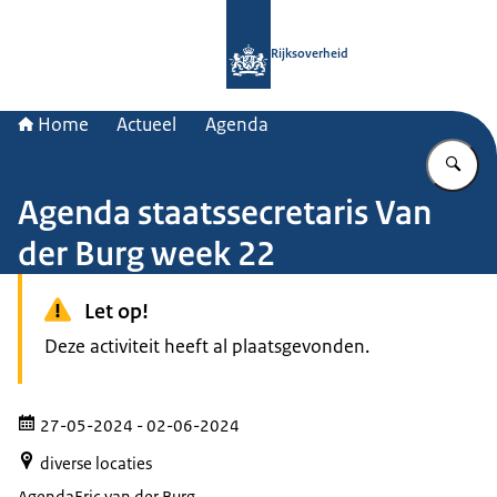
Naar de homepage van Rijksoverheid
Rijksoverheid
Home
Actueel
Agenda
Vu
Agenda staatssecretaris Van
der Burg week 22
Let op!
Deze activiteit heeft al plaatsgevonden.
27-05-2024
- 02-06-2024
diverse locaties
Agenda
Eric van der Burg