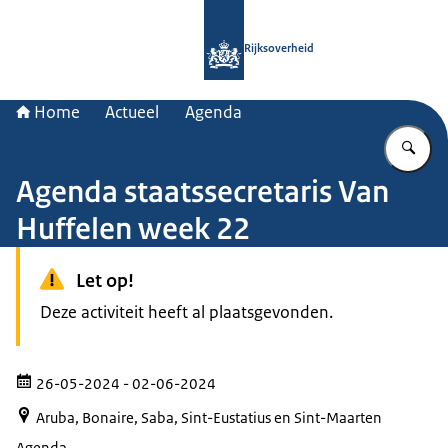
Naar de homepage van Rijksoverheid
Rijksoverheid
Home
Actueel
Agenda
Vu
Agenda staatssecretaris Van
Huffelen week 22
Let op!
Deze activiteit heeft al plaatsgevonden.
26-05-2024
- 02-06-2024
Aruba, Bonaire, Saba, Sint-Eustatius en Sint-Maarten
Agenda