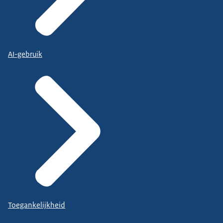
AI-gebruik
Toegankelijkheid