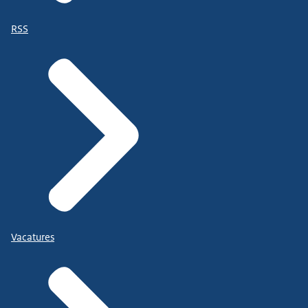
RSS
Vacatures