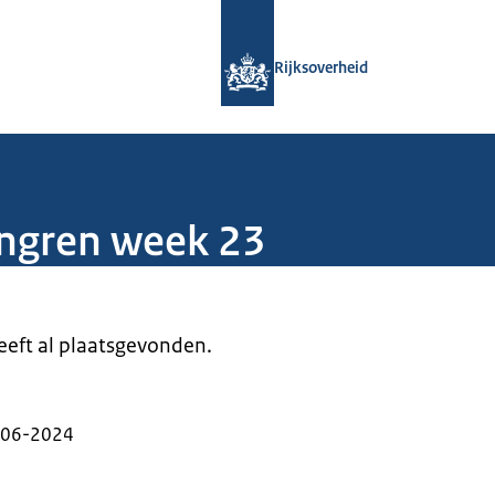
Naar de homepage van Rijksoverheid
Rijksoverheid
ongren week 23
heeft al plaatsgevonden.
-06-2024