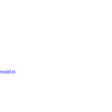
mindef.nl
.