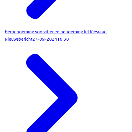
onderstreept. Als kabinet spreken we met één
mond en dat is voor iedereen glashelder.
Herbenoeming voorzitter en benoeming lid Kiesraad
Nieuwsbericht
27-09-2024
16:30