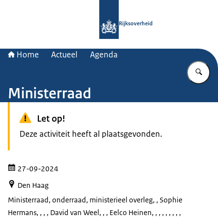
Naar de homepage van Rijksoverheid
Rijksoverheid
Home
Actueel
Agenda
Vu
Ministerraad
Let op!
Deze activiteit heeft al plaatsgevonden.
27-09-2024
Den Haag
Ministerraad, onderraad, ministerieel overleg
, , Sophie
Hermans, , , , David van Weel, , , Eelco Heinen, , , , , , , , ,