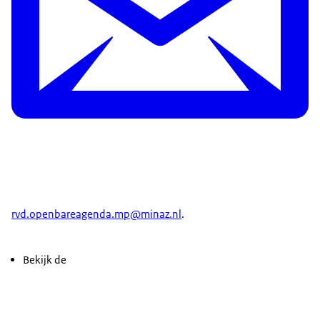
stoppen. Dat was de boodschap in mijn toespraak
en tegenover diverse collega’s in de regio, onder
wie de Palestijnse president Abbas en premier
Netanyahu van Israël die ik uitgebreid heb
gesproken. ‘Geef diplomatie een kans, dat is in
ieders belang’, de basis ligt er al in de vorm van
VN-veiligheidsraad resoluties voor Gaza en de
Noordelijke grensregio. Nederland steunt die
initiatieven, onder meer de VS en Frankrijk, om
daar eindelijk werk van te maken om te
voorkomen dat dit verder escaleert naar
rvd.openbareagenda.mp@minaz.nl
.
grootschalige regionale oorlog.
Het tweede onderwerp dat nadrukkelijk speelde,
Bekijk de
was natuurlijk de Russische oorlog tegen Oekraïne,
mede door aanwezigheid van president Zelenski.
In al zijn optredens klonk voor mij de aansporing