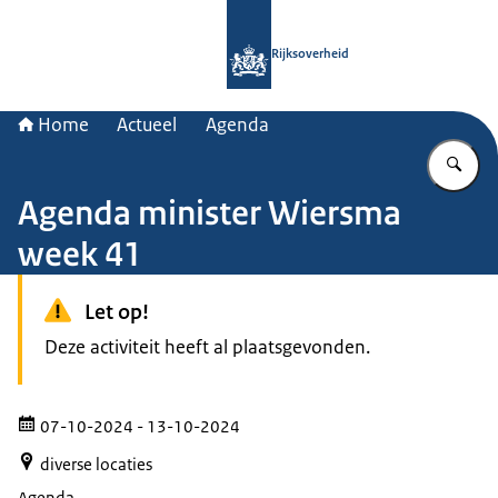
Naar de homepage van Rijksoverheid
Rijksoverheid
Home
Actueel
Agenda
Vu
Agenda minister Wiersma
week 41
Let op!
Deze activiteit heeft al plaatsgevonden.
07-10-2024
- 13-10-2024
diverse locaties
Agenda