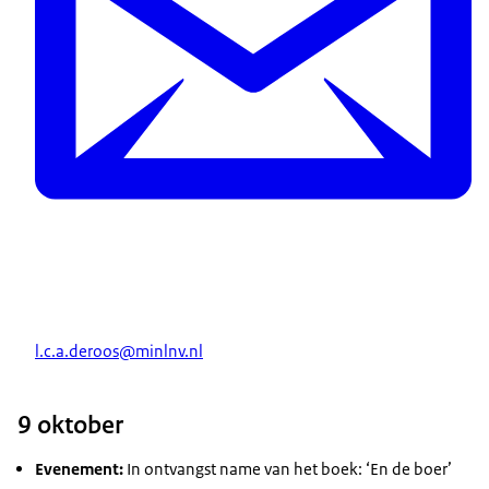
l.c.a.deroos@minlnv.nl
9 oktober
Evenement:
In ontvangst name van het boek: ‘En de boer’