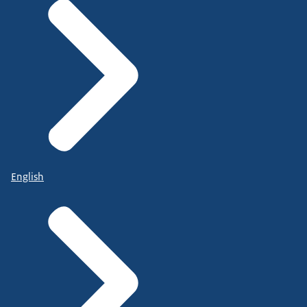
English