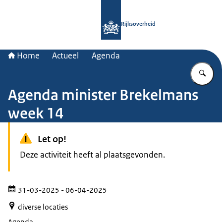
Naar de homepage van Rijksoverheid
Rijksoverheid
Home
Actueel
Agenda
Vu
Agenda minister Brekelmans
week 14
Let op!
Deze activiteit heeft al plaatsgevonden.
31-03-2025
- 06-04-2025
diverse locaties
Agenda