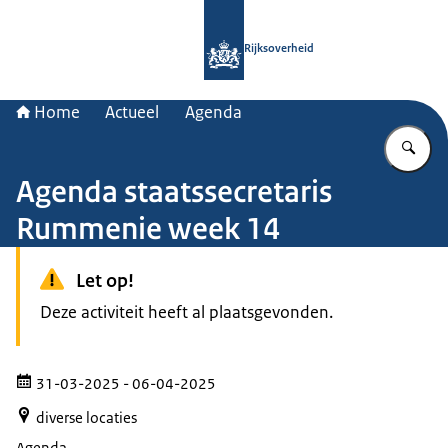
Naar de homepage van Rijksoverheid
Rijksoverheid
Home
Actueel
Agenda
Vu
Agenda staatssecretaris
Rummenie week 14
Let op!
Deze activiteit heeft al plaatsgevonden.
31-03-2025
- 06-04-2025
diverse locaties
Agenda