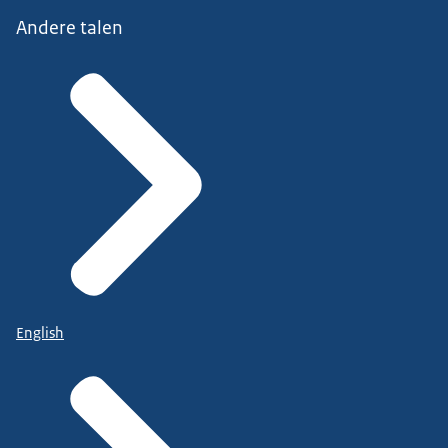
Andere talen
English