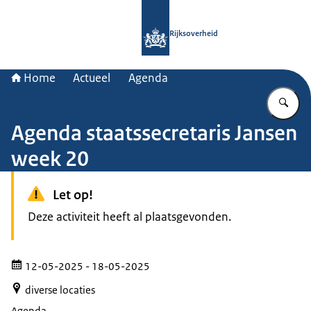
Naar de homepage van Rijksoverheid
Rijksoverheid
Home
Actueel
Agenda
Vu
Agenda staatssecretaris Jansen
week 20
Let op!
Deze activiteit heeft al plaatsgevonden.
12-05-2025
- 18-05-2025
diverse locaties
Agenda