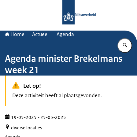
Naar de homepage van Rijksoverheid
Rijksoverheid
Home
Actueel
Agenda
Vu
Agenda minister Brekelmans
week 21
Let op!
Deze activiteit heeft al plaatsgevonden.
19-05-2025
- 25-05-2025
diverse locaties
Agenda