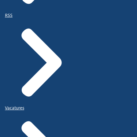
RSS
Vacatures