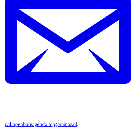
rvd.openbareagenda.mp@minaz.nl
.