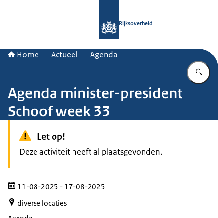
Naar de homepage van Rijksoverheid
Rijksoverheid
Home
Actueel
Agenda
Vu
Agenda minister-president
Schoof week 33
Let op!
Deze activiteit heeft al plaatsgevonden.
11-08-2025
- 17-08-2025
diverse locaties
Agenda