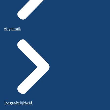
AI-gebruik
Toegankelijkheid