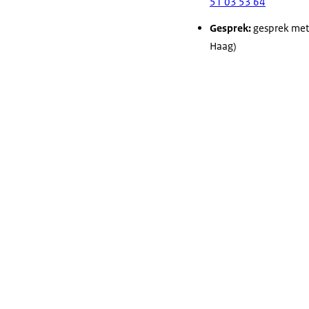
51 03 53 64
Gesprek:
gesprek met 
Haag)