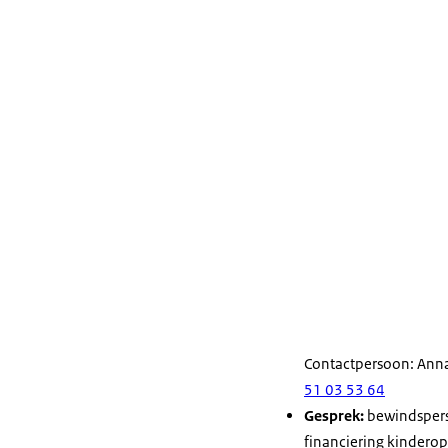
Contactpersoon: Ann
51 03 53 64
Gesprek:
bewindsperso
financiering kindero