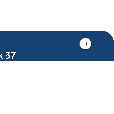
.nl
Vul in wat u z
k 37