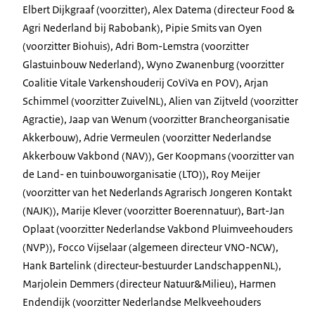
Elbert Dijkgraaf (voorzitter), Alex Datema (directeur
Food
&
Agri Nederland bij Rabobank), Pipie Smits van Oyen
(voorzitter Biohuis), Adri Bom-Lemstra (voorzitter
Glastuinbouw Nederland), Wyno Zwanenburg (voorzitter
Coalitie Vitale Varkenshouderij CoViVa en POV), Arjan
Schimmel (voorzitter ZuivelNL), Alien van Zijtveld (voorzitter
Agractie), Jaap van Wenum (voorzitter Brancheorganisatie
Akkerbouw), Adrie Vermeulen (voorzitter Nederlandse
Akkerbouw Vakbond (NAV)), Ger Koopmans (voorzitter van
de Land- en tuinbouworganisatie (LTO)), Roy Meijer
(voorzitter van het Nederlands Agrarisch Jongeren Kontakt
(NAJK)), Marije Klever (voorzitter Boerennatuur), Bart-Jan
Oplaat (voorzitter Nederlandse Vakbond Pluimveehouders
(NVP)), Focco Vijselaar (algemeen directeur VNO-NCW),
Hank Bartelink (directeur-bestuurder LandschappenNL),
Marjolein Demmers (directeur Natuur&Milieu), Harmen
Endendijk (voorzitter Nederlandse Melkveehouders