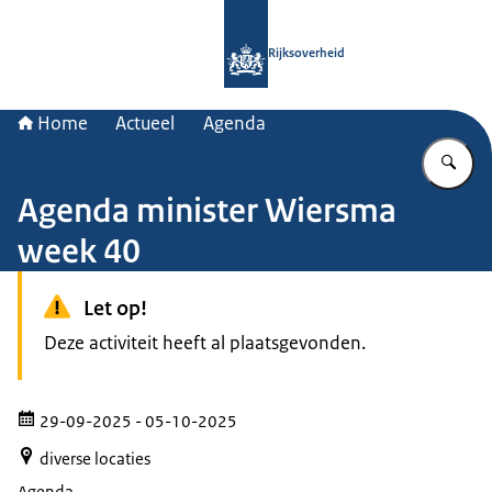
Naar de homepage van Rijksoverheid
Rijksoverheid
Home
Actueel
Agenda
Vu
Agenda minister Wiersma
week 40
Let op!
Deze activiteit heeft al plaatsgevonden.
29-09-2025
- 05-10-2025
diverse locaties
Agenda