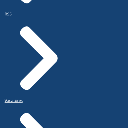
RSS
Vacatures