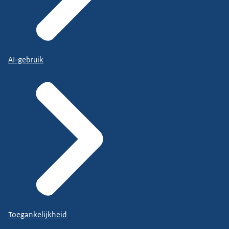
AI-gebruik
Toegankelijkheid