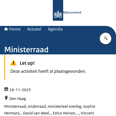
Naar de homepage van Rijksoverheid
Rijksoverheid
Home
Actueel
Agenda
Vu
Ministerraad
Let op!
Deze activiteit heeft al plaatsgevonden.
28-11-2025
Den Haag
Ministerraad, onderraad, ministerieel overleg
, Sophie
Hermans, , David van Weel, , Eelco Heinen, , , Vincent