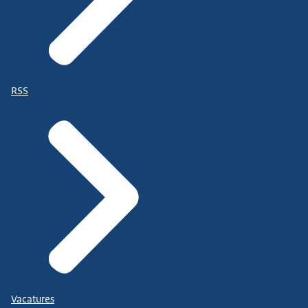
RSS
Vacatures