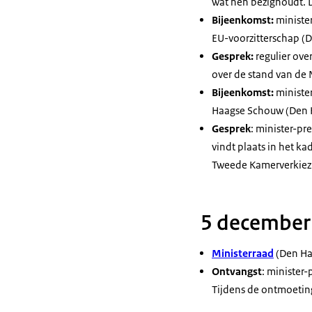
wat hen bezighoudt. D
Bijeenkomst:
minister
EU-voorzitterschap (
Gesprek:
regulier ove
over de stand van de
Bijeenkomst:
minister
Haagse Schouw (Den 
Gesprek
: minister-pr
vindt plaats in het k
Tweede Kamerverkiezin
5 december
Ministerraad
(Den Ha
Ontvangst
: minister
Tijdens de ontmoetin