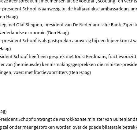
eze keer spreekt hij met mensen uit de voetbal-, scouting- en vech
-president Schoof is aanwezig bij de halfjaarlijkse ambassadeurslun
Den Haag)
rleg met Olaf Sleijpen, president van De Nederlandsche Bank. Zij zu
 Nederlandse economie (Den Haag)
-president Schoof is als gastspreker aanwezig bij een bijeenkomst 
Haag)
esident Schoof heeft een gesprek met Joost Eerdmans, fractievoorzitt
ader van (hernieuwde) kennismakingsgesprekken die minister-preside
gen, voert met fractievoorzitters (Den Haag)
ag)
-president Schoof ontvangt de Marokkaanse minister van Buitenlands
g zal onder meer gesproken worden over de goede bilaterale betrek