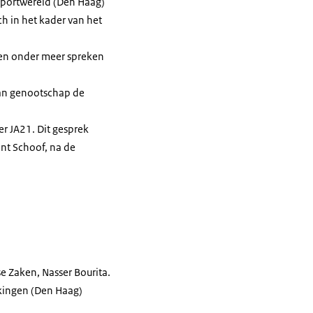
tsportwereld (Den Haag)
ch in het kader van het
llen onder meer spreken
van genootschap de
er JA21. Dit gesprek
nt Schoof, na de
e Zaken, Nasser Bourita.
kingen (Den Haag)