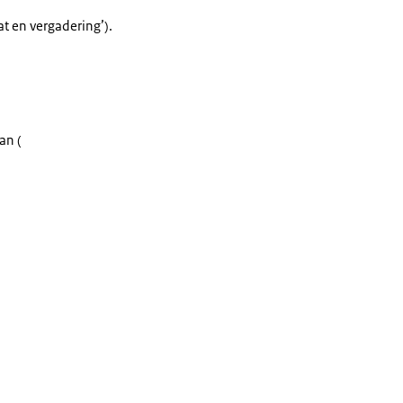
at en vergadering’).
an (