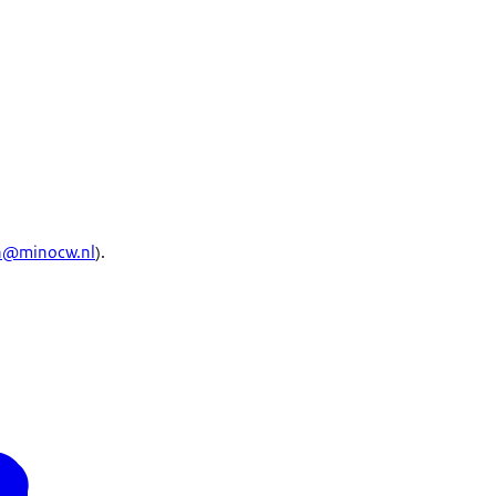
n@minocw.nl
).