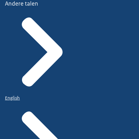
Andere talen
English