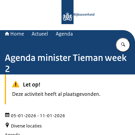
Naar de homepage van Rijksoverheid
Rijksoverheid
Home
Actueel
Agenda
Vu
Agenda minister Tieman week
2
Let op!
Deze activiteit heeft al plaatsgevonden.
05-01-2026
- 11-01-2026
Diverse locaties
Agenda