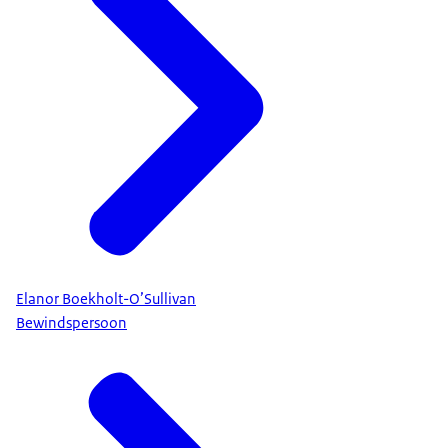
Elanor Boekholt-O’Sullivan
Bewindspersoon