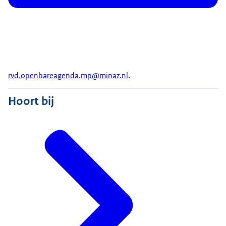
rvd.openbareagenda.mp@minaz.nl
.
Hoort bij