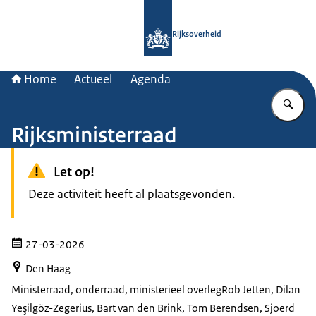
Naar de homepage van Rijksoverheid
Rijksoverheid
Home
Actueel
Agenda
Vu
Rijksministerraad
Let op!
Deze activiteit heeft al plaatsgevonden.
27-03-2026
Den Haag
Ministerraad, onderraad, ministerieel overleg
Rob Jetten, Dilan
Yeşilgöz-Zegerius, Bart van den Brink, Tom Berendsen, Sjoerd