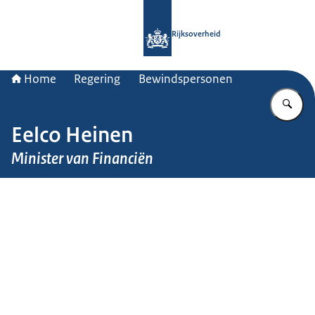
Naar de homepage van Rijksoverheid
Rijksoverheid
Home
Regering
Bewindspersonen
Vu
Eelco Heinen
Minister van Financiën
Beeld: Martijn Beekman