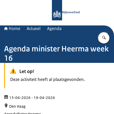
Naar de homepage van Rijksoverheid
Rijksoverheid
Home
Actueel
Agenda
Vu
Agenda minister Heerma week
16
Let op!
Deze activiteit heeft al plaatsgevonden.
13-04-2026
- 19-04-2026
Den Haag
Agenda
Pieter Heerma