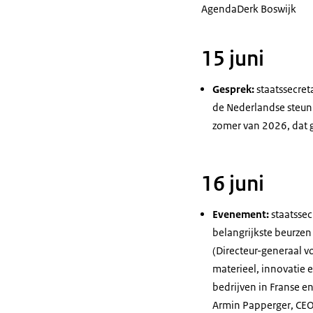
Agenda
Derk Boswijk
15 juni
Gesprek:
staatssecret
de Nederlandse steun
zomer van 2026, dat g
16 juni
Evenement:
staatssec
belangrijkste beurzen 
(Directeur-generaal 
materieel, innovatie 
bedrijven in Franse e
Armin Papperger
,
CE