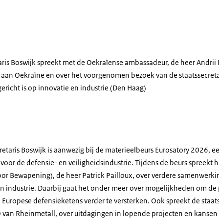
aris Boswijk spreekt met de Oekraïense ambassadeur, de heer Andrii K
 aan Oekraïne en over het voorgenomen bezoek van de staatssecreta
ericht is op innovatie en industrie (Den Haag)
retaris Boswijk is aanwezig bij de materieelbeurs
Eurosatory 2026
, e
voor de defensie- en veiligheidsindustrie. Tijdens de beurs spreekt 
voor Bewapening), de heer
Patrick Pailloux
, over verdere samenwerki
en industrie. Daarbij gaat het onder meer over mogelijkheden om de
n Europese defensieketens verder te versterken. Ook spreekt de staat
O
van
Rheinmetall
, over uitdagingen in lopende projecten en kansen