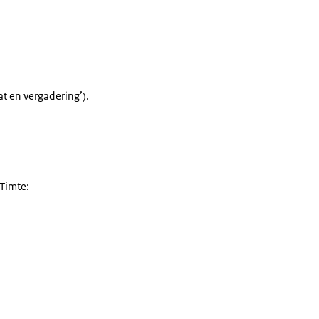
at en vergadering’).
Timte: