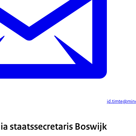
jd.timte@mind
ia staatssecretaris Boswijk