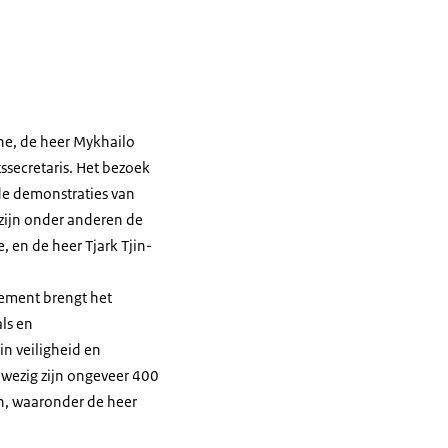
ïne, de heer Mykhailo
ssecretaris. Het bezoek
nde demonstraties van
zijn onder anderen de
 en de heer Tjark Tjin-
nement brengt het
ls en
in veiligheid en
anwezig zijn ongeveer 400
en, waaronder de heer