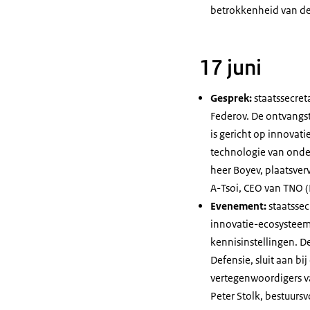
betrokkenheid van de 
17 juni
Gesprek:
staatssecret
Federov. De ontvangst
is gericht op innovat
technologie van ond
heer Boyev, plaatsver
A-Tsoi,
CEO
van TNO (
Evenement:
staatssec
innovatie-ecosysteem
kennisinstellingen. D
Defensie, sluit aan bi
vertegenwoordigers va
Peter Stolk, bestuursv