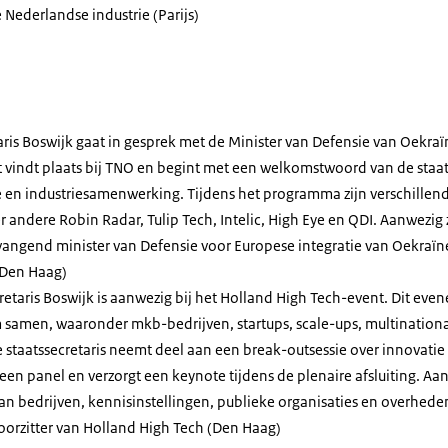
Nederlandse industrie (Parijs)
aris Boswijk gaat in gesprek met de Minister van Defensie van Oekra
 vindt plaats bij TNO en begint met een welkomstwoord van de staat
ie en industriesamenwerking. Tijdens het programma zijn verschille
er andere
Robin Radar, Tulip Tech, Intelic, High Eye
en
QDI
. Aanwezig 
vangend minister van Defensie voor Europese integratie van Oekraïne,
Den Haag)
retaris Boswijk is aanwezig bij het
Holland High Tech-event
. Dit eve
 samen, waaronder mkb-bedrijven, startups, scale-ups, multinationa
e staatssecretaris neemt deel aan een
break-out
sessie over innovatie 
j een panel en verzorgt een keynote tijdens de plenaire afsluiting. A
n bedrijven, kennisinstellingen, publieke organisaties en overhed
oorzitter van
Holland High Tech
(Den Haag)