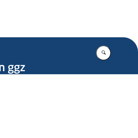
.nl
Vul in wat u z
n ggz