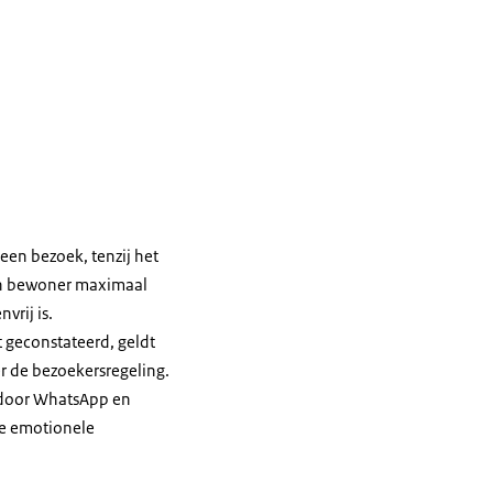
geen bezoek, tenzij het
 één bewoner maximaal
rij is.
 geconstateerd, geldt
r de bezoekersregeling.
 door WhatsApp en
de emotionele