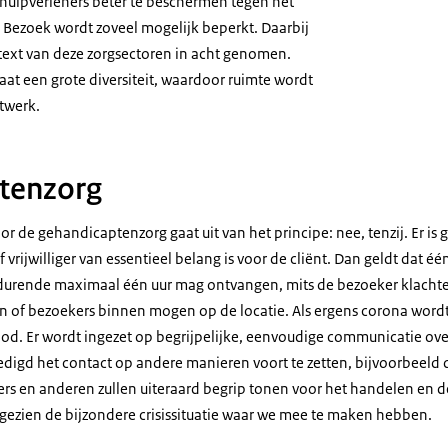
hulpverleners beter te beschermen tegen het
 Bezoek wordt zoveel mogelijk beperkt. Daarbij
text van deze zorgsectoren in acht genomen.
at een grote diversiteit, waardoor ruimte wordt
twerk.
tenzorg
r de gehandicaptenzorg gaat uit van het principe: nee, tenzij. Er is 
f vrijwilliger van essentieel belang is voor de cliënt. Dan geldt dat
urende maximaal één uur mag ontvangen, mits de bezoeker klachtenv
n of bezoekers binnen mogen op de locatie. Als ergens corona wordt
od. Er wordt ingezet op begrijpelijke, eenvoudige communicatie ove
igd het contact op andere manieren voort te zetten, bijvoorbeeld
ers en anderen zullen uiteraard begrip tonen voor het handelen en 
 gezien de bijzondere crisissituatie waar we mee te maken hebben.