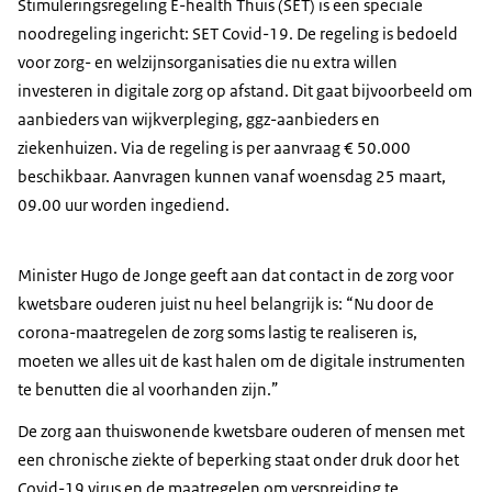
Stimuleringsregeling
E-health
Thuis (SET) is een speciale
noodregeling ingericht: SET Covid-19. De regeling is bedoeld
voor zorg- en welzijnsorganisaties die nu extra willen
investeren in digitale zorg op afstand. Dit gaat bijvoorbeeld om
aanbieders van wijkverpleging, ggz-aanbieders en
ziekenhuizen. Via de regeling is per aanvraag € 50.000
beschikbaar. Aanvragen kunnen vanaf woensdag 25 maart,
09.00 uur worden ingediend.
Minister Hugo de Jonge geeft aan dat contact in de zorg voor
kwetsbare ouderen juist nu heel belangrijk is: “Nu door de
corona-maatregelen de zorg soms lastig te realiseren is,
moeten we alles uit de kast halen om de digitale instrumenten
te benutten die al voorhanden zijn.”
De zorg aan thuiswonende kwetsbare ouderen of mensen met
een chronische ziekte of beperking staat onder druk door het
Covid-19 virus en de maatregelen om verspreiding te