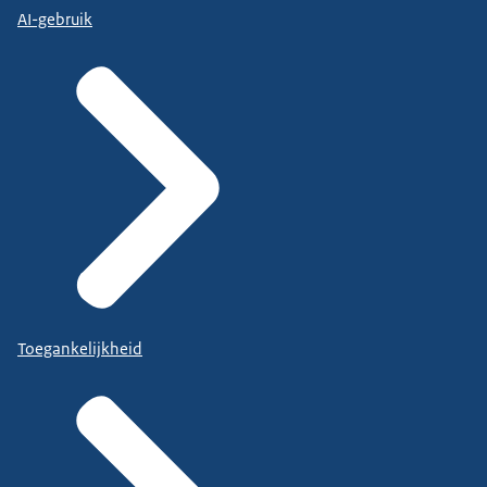
AI-gebruik
Toegankelijkheid