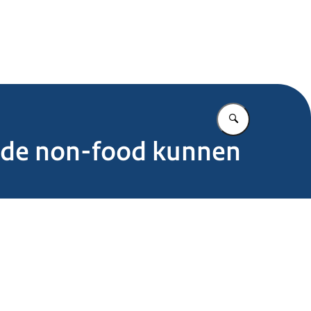
.nl
Vul in wat u z
n de non-food kunnen