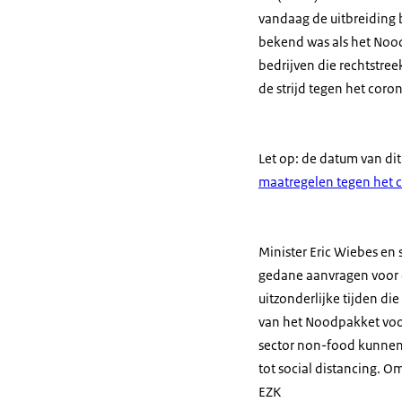
vandaag de uitbreiding 
bekend was als het Nood
bedrijven die rechtstre
de strijd tegen het coron
Let op: de datum van di
maatregelen tegen het 
Minister Eric Wiebes en 
gedane aanvragen voor d
uitzonderlijke tijden d
van het Noodpakket voo
sector non-food kunnen
tot social distancing. 
EZK