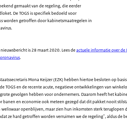
bekend gemaakt van de regeling, die eerder
loket. De TOGS is specifiek bedoeld voor
eks worden getroffen door kabinetsmaatregelen in
avirus.
t nieuwsbericht is 28 maart 2020. Lees de
actuele informatie over d
coronavirus
.
staatssecretaris Mona Keijzer (EZK) hebben hiertoe besloten op basis
e TOGS en de recente acute, negatieve ontwikkelingen van winkelom
ie grote gevolgen hebben voor ondernemers. Daarom heeft het kabin
r banen en economie ook meteen gezegd dat dit pakket nooit stilst
 weliswaar openblijven, maar zien hun inkomsten sterk teruglopen
Omdat ze hard getroffen worden verruimen we de regeling", aldus de