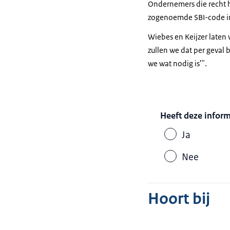
Ondernemers die recht h
zogenoemde SBI-code in 
Wiebes en Keijzer laten 
zullen we dat per geval b
we wat nodig is’".
Heeft deze infor
Ja
Nee
Hoort bij