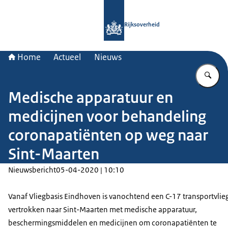
Naar de homepage van Rijksoverheid
Rijksoverheid
Home
Actueel
Nieuws
Vu
Medische apparatuur en
medicijnen voor behandeling
coronapatiënten op weg naar
Sint-Maarten
Nieuwsbericht
05-04-2020 | 10:10
Vanaf Vliegbasis Eindhoven is vanochtend een C-17 transportvlie
vertrokken naar Sint-Maarten met medische apparatuur,
beschermingsmiddelen en medicijnen om coronapatiënten te