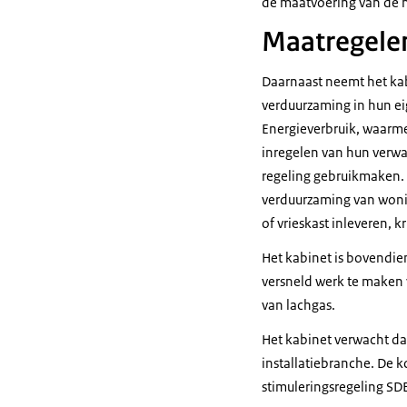
de maatvoering van de m
Maatregele
Daarnaast neemt het ka
verduurzaming in hun ei
Energieverbruik, waarm
inregelen van hun verwa
regeling gebruikmaken. 
verduurzaming van wonin
of vrieskast inleveren,
Het kabinet is bovendie
versneld werk te maken 
van lachgas.
Het kabinet verwacht da
installatiebranche. De 
stimuleringsregeling SDE