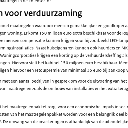
aatregel in de kolensector.
n voor verduurzaming
binet maatregelen waardoor mensen gemakkelijker en goedkoper a
gen woning. Er komt 150 miljoen euro extra beschikbaar voor de Re
ee mensen compensatie kunnen krijgen voor bijvoorbeeld LED-lamp
rmingsinstallaties. Naast huiseigenaren kunnen ook huurders en MK
Woningcorporaties krijgen een korting op de verhuurdersheffing als 
gen. Hiervoor stelt het kabinet 150 miljoen euro beschikbaar. Men
 krijgen hiervoor een retourpremie van minimaal 35 euro bij aankoop
n met een aantal bedrijven in gesprek om voor de uitvoering van he
van maatregelen zoals de ombouw van installaties en het extra terug
t het maatregelenpakket zorgt voor een economische impuls in secto
kosten van het maatregelenpakket worden voor een belangrijk deel b
. De omvang van de investeringen is afhankelijk van de uiteindelijk