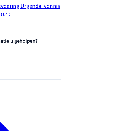
itvoering Urgenda-vonnis
2020
matie u geholpen?