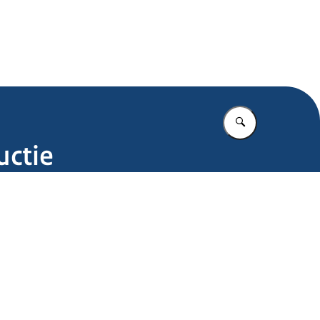
.nl
Vul in wat u z
uctie