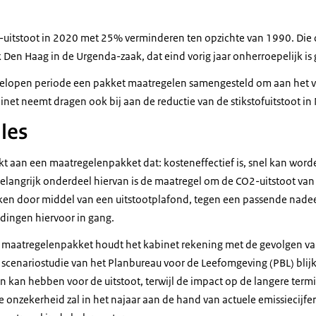
uitstoot in 2020 met 25% verminderen ten opzichte van 1990. Die o
 Den Haag in de Urgenda-zaak, dat eind vorig jaar onherroepelijk i
gelopen periode een pakket maatregelen samengesteld om aan het v
net neemt dragen ook bij aan de reductie van de stikstofuitstoot in
les
kt aan een maatregelenpakket dat: kosteneffectief is, snel kan word
elangrijk onderdeel hiervan is de maatregel om de CO2-uitstoot va
rken door middel van een uitstootplafond, tegen een passende nade
idingen hiervoor in gang.
et maatregelenpakket houdt het kabinet rekening met de gevolgen va
 scenariostudie van het Planbureau voor de Leefomgeving (PBL) blijkt
en kan hebben voor de uitstoot, terwijl de impact op de langere termi
e onzekerheid zal in het najaar aan de hand van actuele emissiecijf