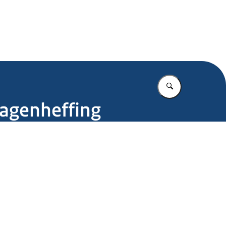
.nl
Vul in wat u z
wagenheffing