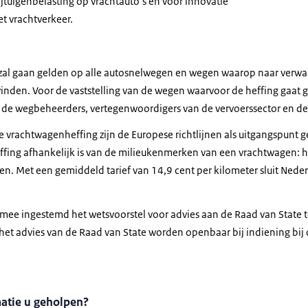
jtuigenbelasting op vrachtauto’s en voor innovatie
t vrachtverkeer.
al gaan gelden op alle autosnelwegen en wegen waarop naar verwac
vinden. Voor de vaststelling van de wegen waarvoor de heffing gaat g
de wegbeheerders, vertegenwoordigers van de vervoerssector en de 
e vrachtwagenheffing zijn de Europese richtlijnen als uitgangspunt 
ffing afhankelijk is van de milieukenmerken van een vrachtwagen: 
den. Met een gemiddeld tarief van 14,9 cent per kilometer sluit Ned
rmee ingestemd het wetsvoorstel voor advies aan de Raad van State t
 het advies van de Raad van State worden openbaar bij indiening bi
matie u geholpen?