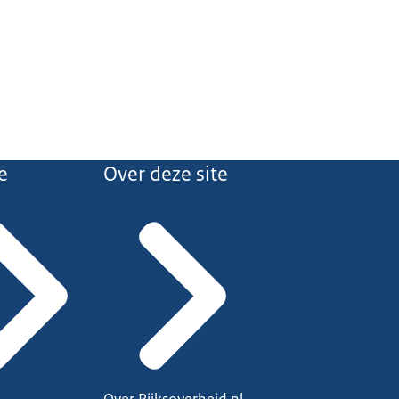
e
Over deze site
Over Rijksoverheid.nl