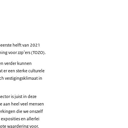
eerste helft van 2021
ing voor zzp’ers (TOZO).
gen verder kunnen
t er een sterke culturele
ch vestigingsklimaat in
tor is juist in deze
die aan heel veel mensen
erkingen die we onszelf
exposities en allerlei
rote waardering voor.