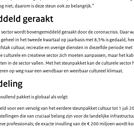
og niet, daarom is deze steun ook zo belangrijk.”
deld geraakt
ve sector wordt bovengemiddeld geraakt door de coronacrisis. Daar w
 geheel in het tweede kwartaal op jaarbasis met 8,5% is gedaald, he
jfstak cultuur, recreatie en overige diensten in diezelfde periode met
de culturele en creatieve sector zich moeten aanpassen, maar het kabi
ten in de sector vallen. Met het steunpakket kan de culturele sector
eren op weg naar een wendbaar en weerbaar cultureel klimaat.
deling
vullend pakket is globaal als volgt:
eld voor een vervolg van het eerdere steunpakket cultuur tot 1 juli 
stellingen die van cruciaal belang zijn voor de landelijke infrastruct
eve professionals; de exacte invulling van de € 200 miljoen wordt 