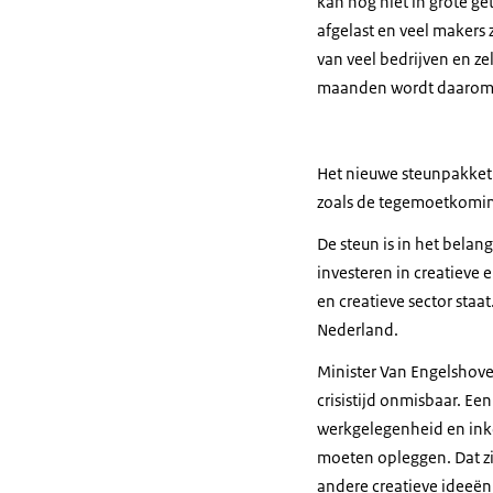
kan nog niet in grote ge
afgelast en veel makers 
van veel bedrijven en z
maanden wordt daarom 
Het nieuwe steunpakket
zoals de tegemoetkoming
De steun is in het belan
investeren in creatieve 
en creatieve sector staa
Nederland.
Minister Van Engelshoven
crisistijd onmisbaar. Ee
werkgelegenheid en inko
moeten opleggen. Dat zie
andere creatieve ideeën