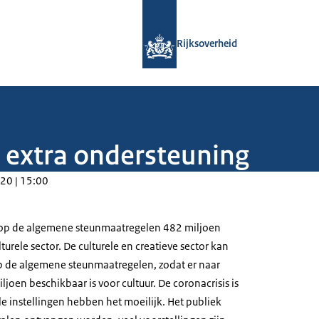
Naar de homepage van Rijksoverheid
Rijksoverheid
gt extra ondersteuning
20 | 15:00
nop de algemene steunmaatregelen 482 miljoen
lturele sector. De culturele en creatieve sector kan
 de algemene steunmaatregelen, zodat er naar
joen beschikbaar is voor cultuur. De coronacrisis is
ele instellingen hebben het moeilijk. Het publiek