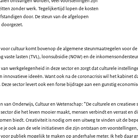
talen ontvangen worden, veel voorstellingen zijn
zitten zonder werk. Tegelijkertijd lopen de kosten
elfstandigen door. De steun van de afgelopen
doorgezet.
 voor cultuur komt bovenop de algemene steunmaatregelen voor de 
 vaste lasten (TVL), loonsubsidie (NOW) en de inkomensondersteun
g van werkgelegenheid in deze sector en zorgt dat culturele instellin
en innovatieve ideeën. Want ook na de coronacrisis wil het kabinet da
t. Deze sector levert ook een forse bijdrage aan een gunstig economis
 van Onderwijs, Cultuur en Wetenschap: “De culturele en creatieve sec
n sector die het leven mooier maakt, mensen verbindt en verrast en 
men biedt. Creativiteit is nodig om een uitweg te vinden uit de bep
 je ook aan de vele initiatieven die zijn ontstaan om voorstellingen, 
 voor publiek mogelijk te maken op anderhalve meter. Ik heb daar g