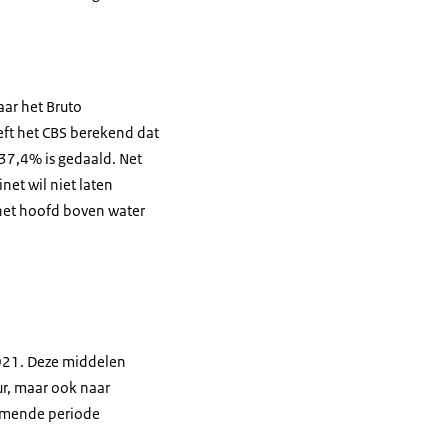
aar het Bruto
eft het CBS berekend dat
 37,4% is gedaald. Net
net wil niet laten
 het hoofd boven water
2021. Deze middelen
uur, maar ook naar
komende periode