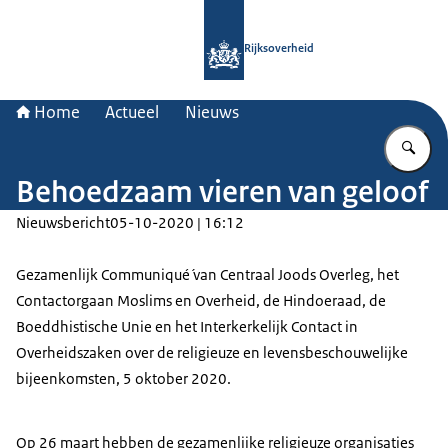
Naar de homepage van Rijksoverheid
Rijksoverheid
Home
Actueel
Nieuws
Vu
Behoedzaam vieren van geloof
Nieuwsbericht
05-10-2020 | 16:12
Gezamenlijk Communiqué́ van Centraal Joods Overleg, het
Contactorgaan Moslims en Overheid, de Hindoeraad, de
Boeddhistische Unie en het Interkerkelijk Contact in
Overheidszaken over de religieuze en levensbeschouwelijke
bijeenkomsten, 5 oktober 2020.
Op 26 maart hebben de gezamenlijke religieuze organisaties