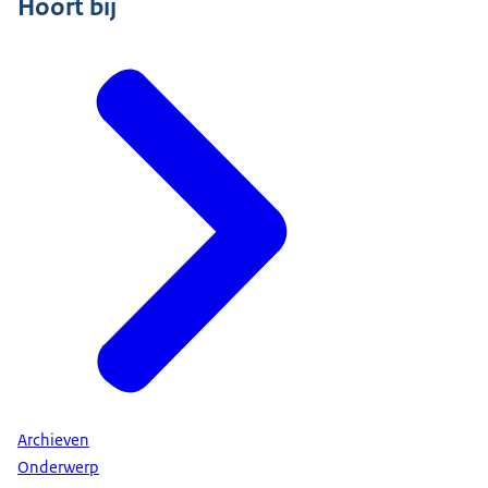
Hoort bij
Omdat de huidige wetgeving zich vooral op papier
richt, wordt de Archiefwet aangepast aan digitale
ontwikkelingen. Zo wordt voortaan zowel papieren als
digitale overheidsinformatie duurzaam bewaard.
Belangrijkste maatregelen
Archiefvorming
De wet gebruikt modernere taal en toelichtingen,
zodat de wet beter te begrijpen is. Zo kunnen
overheids-organisaties beter aan de regels voldoen.
Overbrengingstermijn
Overheidsinformatie die we voor altijd willen
bewaren, wordt eerder naar een openbaar archief
gebracht. Na 10 jaar in plaats van 20 jaar. Daar
zorgen deskundigen dat de informatie voor iedereen
leesbaar, bruikbaar en beschikbaar blijft.
Archieven
Openbaarheid
Onderwerp
In een openbaar archief zijn documenten in principe