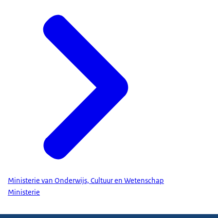
toegankelijk voor iedereen. Onder de nieuwe wet
moeten overheids-organisaties beperkingen van de
openbaarheid duidelijker motiveren.
Kennis
De wet verplicht overheden een archivaris aan te
stellen met kennis van zaken, maar schrijft niet
langer een specifiek diploma voor.
Ministerie van Onderwijs, Cultuur en Wetenschap
Ministerie