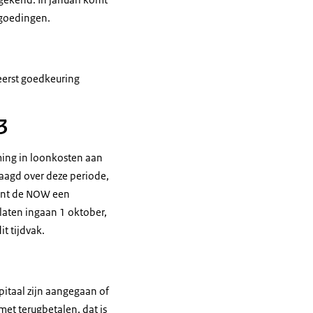
rgoedingen.
 eerst goedkeuring
3
ing in loonkosten aan
aagd over deze periode,
ent de NOW een
laten ingaan 1 oktober,
t tijdvak.
pitaal zijn aangegaan of
 met terugbetalen, dat is