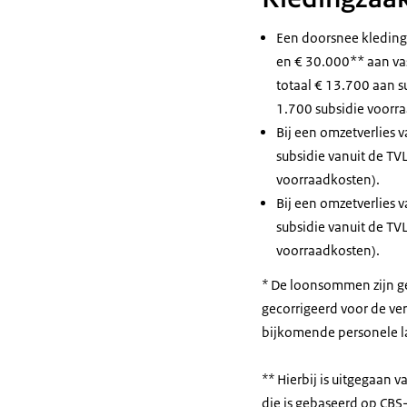
Een doorsnee kleding
en € 30.000** aan vas
totaal € 13.700 aan 
1.700 subsidie voorr
Bij een omzetverlies
subsidie vanuit de T
voorraadkosten).
Bij een omzetverlies
subsidie vanuit de T
voorraadkosten).
*
De loonsommen zijn ge
gecorrigeerd voor de ver
bijkomende personele la
**
Hierbij is uitgegaan 
die is gebaseerd op CBS