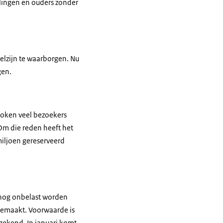
lingen en ouders zonder
elzijn te waarborgen. Nu
gen.
proken veel bezoekers
Om die reden heeft het
miljoen gereserveerd
 nog onbelast worden
 gemaakt. Voorwaarde is
gekend. In januari komt