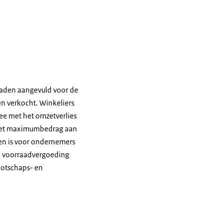
raden aangevuld voor de
n verkocht. Winkeliers
ee met het omzetverlies
. Het maximumbedrag aan
en is voor ondernemers
e voorraadvergoeding
ootschaps- en