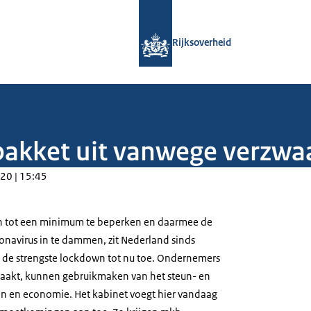
Naar de homepage van Rijksoverheid
Rijksoverheid
npakket uit vanwege verzw
20 | 15:45
n tot een minimum te beperken en daarmee de
ronavirus in te dammen, zit Nederland sinds
 de strengste lockdown tot nu toe. Ondernemers
raakt, kunnen gebruikmaken van het steun- en
n en economie. Het kabinet voegt hier vandaag