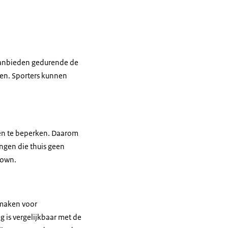
e aanbieden gedurende de
olen. Sporters kunnen
ten te beperken. Daarom
ingen die thuis geen
down.
 maken voor
 is vergelijkbaar met de