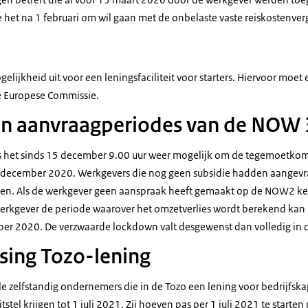
e het na 1 februari om wil gaan met de onbelaste vaste reiskostenve
elijkheid uit voor een leningsfaciliteit voor starters. Hiervoor moet
 Europese Commissie.
en aanvraagperiodes van de NOW 
 het sinds 15 december 9.00 uur weer mogelijk om de tegemoetkom
7 december 2020. Werkgevers die nog geen subsidie hadden aangevr
oen. Als de werkgever geen aanspraak heeft gemaakt op de NOW2 k
rkgever de periode waarover het omzetverlies wordt berekend kan 
r 2020. De verzwaarde lockdown valt desgewenst dan volledig in di
ssing Tozo-lening
lle zelfstandig ondernemers die in de Tozo een lening voor bedrijfska
tel krijgen tot 1 juli 2021. Zij hoeven pas per 1 juli 2021 te starten