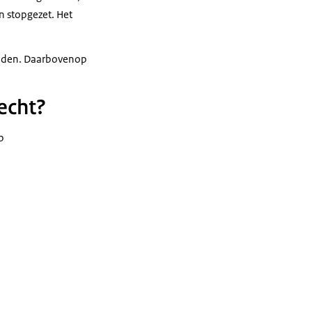
n stopgezet. Het
rijden. Daarbovenop
echt?
op