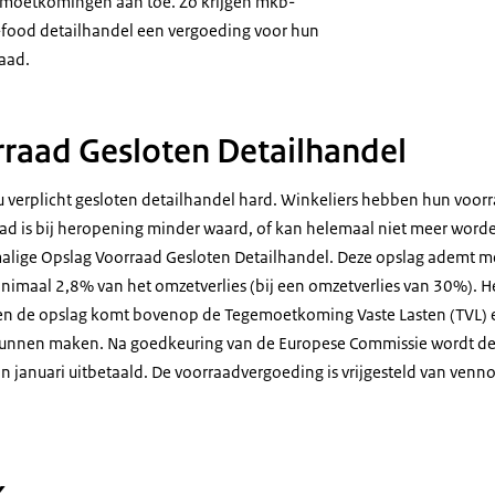
gemoetkomingen aan toe. Zo krijgen mkb-
food detailhandel een vergoeding voor hun
aad.
raad Gesloten Detailhandel
 verplicht gesloten detailhandel hard. Winkeliers hebben hun voor
ad is bij heropening minder waard, of kan helemaal niet meer worde
alige Opslag Voorraad Gesloten Detailhandel. Deze opslag ademt m
minimaal 2,8% van het omzetverlies (bij een omzetverlies van 30%)
o en de opslag komt bovenop de Tegemoetkoming Vaste Lasten (TVL) 
kunnen maken. Na goedkeuring van de Europese Commissie wordt d
an januari uitbetaald. De voorraadvergoeding is vrijgesteld van venn
k