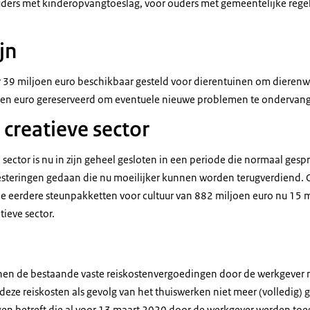
uders met kinderopvangtoeslag, voor ouders met gemeentelijke rege
jn
r 39 miljoen euro beschikbaar gesteld voor dierentuinen om dierenw
oen euro gereserveerd om eventuele nieuwe problemen te ondervan
 creatieve sector
e sector is nu in zijn geheel gesloten in een periode die normaal ges
nvesteringen gedaan die nu moeilijker kunnen worden terugverdiend. 
e eerdere steunpakketten voor cultuur van 882 miljoen euro nu 15 
tieve sector.
nnen de bestaande vaste reiskostenvergoedingen door de werkgever
deze reiskosten als gevolg van het thuiswerken niet meer (volledig)
gen betreft die al voor 13 maart 2020 door de werkgever werden toe