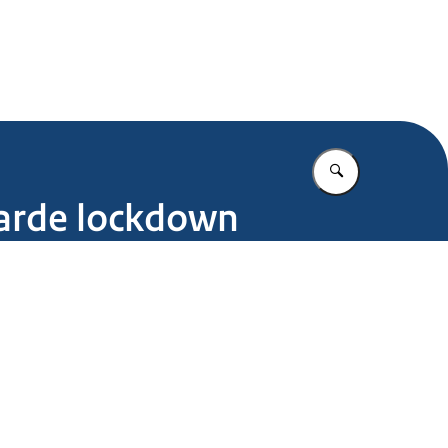
.nl
Vul in wat u z
aarde lockdown