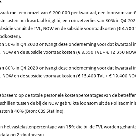
zaak met een omzet van € 200.000 per kwartaal, een loonsom van €
te lasten per kwartaal krijgt bij een omzetverlies van 30% in Q4 202
subsidie vanuit de TVL, NOW en de subsidie voorraadkosten (€ 4.500
aadkosten).
 van 50% in Q4 2020 ontvangt deze onderneming voor dat kwartaal in
VL, NOW en de subsidie voorraadkosten (€ 8.350 TVL + € 12.350 NOW
 van 80% in Q4 2020 ontvangt deze onderneming voor dat kwartaal in
VL, NOW en de subsidie voorraadkosten (€ 15.400 TVL + € 19.400 NO
baseerd op de totale personele kostenpercentages van de betreffe
schillen tussen de bij de NOW gebruikte loonsom uit de Polisadminis
sten à 40% (Bron: CBS Statline).
van het vastelastenpercentage van 15% die bij de TVL worden gehant
-data op 2-digitniveau.