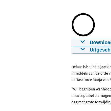
Downloa
Ruben, BOA, i
Uitgesch
31-03-2021
02:
Voor mij maakt 
Maar dat ik ze 
Download
Helaas is het hele jaar
Op het moment 
inmiddels aan de orde va
kunnen voor hu
Ondertiteling
de Taskforce Marja van B
maar ook samen
srt
3,9 KB
“Wij begrijpen wanhoop 
Ik denk wel da
Download
onacceptabel en mogen w
En dat heeft ei
dag met grote toewijdin
ook steeds mak
Audiobeschri