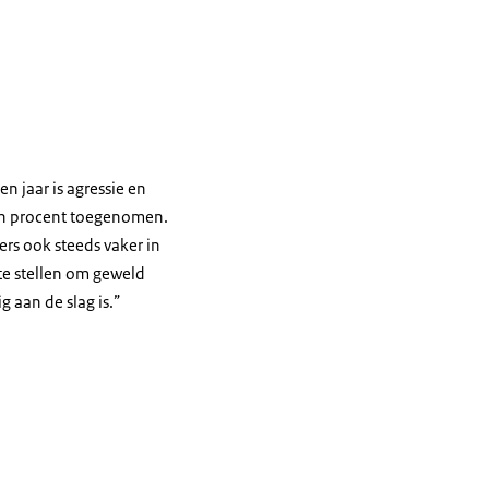
n jaar is agressie en
ien procent toegenomen.
ers ook steeds vaker in
 te stellen om geweld
g aan de slag is.”