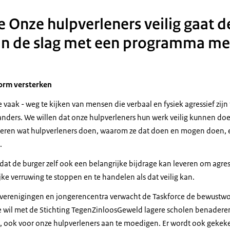
 uitschelden, maar dat eindtigt met geweld gebruiken tegen hulpverl
e Onze hulpverleners veilig gaat
melding van 'overlast jeugd'.
ocatie waarbij vier jongens samen waren.
an de slag met een programma met
 is dat natuurlijk niet wenselijk binnen anderhalve meter.
angesproken en gezegd dat ze eigenlijk moesten weggaan.
weggaan hebben ze de keuze gemaakt om de confrontatie aan te gaa
 norm versterken
jongen in het bijzonder.
te vaak - weg te kijken van mensen die verbaal en fysiek agressief zij
 je je voorstellen dat de verdachte op een gegeven moment bij die b
 anders. We willen dat onze hulpverleners hun werk veilig kunnen d
 loopt op hem af en hij staat ongeveer ook ter hoogte van die witte
ceren wat hulpverleners doen, waarom ze dat doen en mogen doen, 
oh, je bent aangehouden."
.
t, had die jongen ook de kans om alle kanten op te rennen.
 er daadwerkelijk voor gekozen om mijn collega aan te vallen en een
dat de burger zelf ook een belangrijke bijdrage kan leveren om agre
reek.
e verruwing te stoppen en te handelen als dat veilig kan.
iel daarmee op de grond.
, verenigingen en jongerencentra verwacht de Taskforce de bewustwo
r achteraf, had toen gelijk zijn pols gebroken.
e wil met de Stichting TegenZinloosGeweld lagere scholen benadere
achte die kant op gerend. Die straat in.
n, ook voor onze hulpverleners aan te moedigen. Er wordt ook gekek