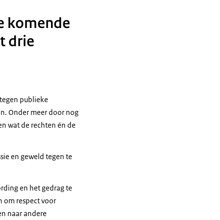
eners.
 de komende
 drie
n.
n tegen publieke
oom daar stond.
oen. Onder meer door nog
 boom.
en wat de rechten én de
 bodycheck te geven
ssie en geweld tegen te
rding en het gedrag te
n om respect voor
en naar andere