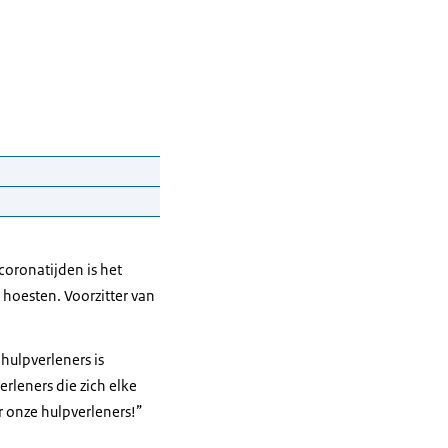
veilig
gd.
coronatijden is het
gens anders terecht
 hoesten. Voorzitter van
hulpverleners is
leners die zich elke
ezocht wordt, maar
r onze hulpverleners!”