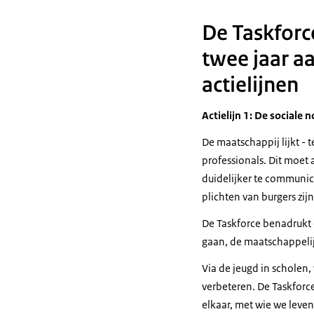
Dat begint met
mp3
2,3 MB
De Taskforc
We kregen een 
Download
We kwamen op l
twee jaar a
En in deze tijd
actielijnen
We hebben ze a
In plaats van 
Actielijn 1: De sociale
Waaronder één 
De maatschappij lijkt - 
Eigenlijk moet
professionals. Dit moet
En mijn collega
duidelijker te communi
En hij zegt: "J
plichten van burgers zijn
En zoals je zie
Maar hij heeft
De Taskforce benadrukt 
op zijn maagst
gaan, de maatschappelijk
Mijn collega v
Via de jeugd in scholen
Die, bleek late
verbeteren. De Taskforc
Toen is de verd
elkaar, met wie we leve