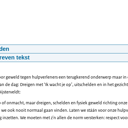
den
s blij met de oprichting van de Taskforce Onze hulpverleners 
reven tekst
26
mp4
55,6 MB
mijn werk interessant dat ik eigenlijk veel in contact ben met de jeu
ook daadwerkelijk iets kan bieden.
 door geweld tegen hulpverleners een terugkerend onderwerp maar in 
dat zij overlast veroorzaken in een bepaald gebied en eigenlijk ner
n de dag: Dreigen met ‘Ik wacht je op’, uitschelden en in het gezicht
n gevoel dat wij dan kunnen kijken samen met de jeugd,
ijsterveldt:
 met de gemeente waar zij dan wel terecht kunnen.
of onmacht, maar dreigen, schelden en fysiek geweld richting onze 
t de maatschappij verhardt.
e ook nooit normaal gaan vinden. Laten we stáán voor onze hulpver
genlijk er wel mee te maken dat ik zie dat de grens steeds meer opg
g inzetten. We moeten met z'n allen de norm versterken: respect voo
kelijker overheen gegaan wordt.
jving