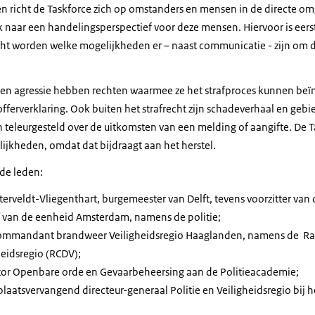
richt de Taskforce zich op omstanders en mensen in de directe om
 naar een handelingsperspectief voor deze mensen. Hiervoor is eer
ht worden welke mogelijkheden er – naast communicatie - zijn om d
 en agressie hebben rechten waarmee ze het strafproces kunnen beïn
offerverklaring. Ook buiten het strafrecht zijn schadeverhaal en geb
jn teleurgesteld over de uitkomsten van een melding of aangifte. De T
ijkheden, omdat dat bijdraagt aan het herstel.
 de leden:
terveldt-Vliegenthart, burgemeester van Delft, tevens voorzitter van 
f van de eenheid Amsterdam, namens de politie;
commandant brandweer Veiligheidsregio Haaglanden, namens de 
heidsregio (RCDV);
ctor Openbare orde en Gevaarbeheersing aan de Politieacademie;
plaatsvervangend directeur-generaal Politie en Veiligheidsregio bij he