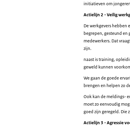
Toen ben ik er
initiatieven om jongere
En op een geg
Actielijn 2 - Veilig wer
Ik wil hem daar
Waardoor ik te
De werkgevers hebben ee
En met mijn ho
begrepen, gesteund en ge
Waar ik een z
medewerkers. Dat vraagt
zijn.
Zo zie je maar 
Om dan toch no
naast is training, oplei
En daarom ben i
geweld kunnen voorko
is dat er wel 
We gaan de goede ervari
iemand doet.
brengen en helpen zo de
En vooral als 
lukt.
Ook kan de meldings- en
Dat vind ik eige
moet zo eenvoudig mogeli
goed zijn geregeld. Die 
Actielijn 3 - Agressie 