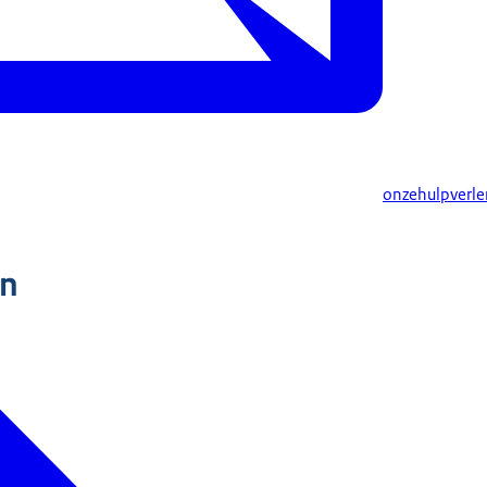
onzehulpverle
n