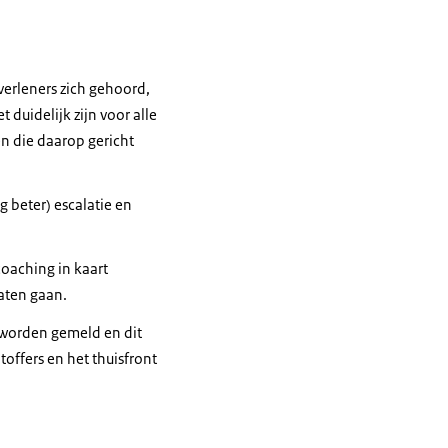
erleners zich gehoord,
duidelijk zijn voor alle
n die daarop gericht
ze daarin maken.
g beter) escalatie en
ik denk dat het goed
t over wat het met
oaching in kaart
aten gaan.
onden en dat ook
 worden gemeld en dit
toffers en het thuisfront