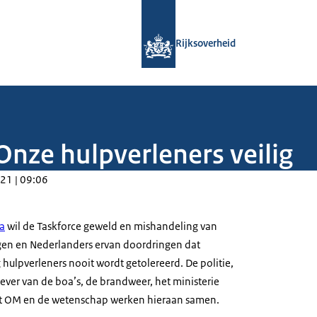
Naar de homepage van Rijksoverheid
Rijksoverheid
Onze hulpverleners veilig
21 | 09:06
a
wil de Taskforce geweld en mishandeling van
gen en Nederlanders ervan doordringen dat
g hulpverleners nooit wordt getolereerd. De politie,
ver van de boa’s, de brandweer, het ministerie
 het OM en de wetenschap werken hieraan samen.