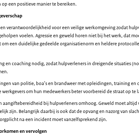
 achteraan gegaan.
n op een positieve manier te bereiken.
even moment kwamen we bij de volgende straat.
kgeverschap
 pakken en op dat moment slaat hij mij echt op mijn hals.
n val ben gekomen.
n verantwoordelijkheid voor een veilige werkomgeving zodat hulpv
ofd op straat terecht gekomen ben.
holpen voelen. Agressie en geweld horen niet bij het werk, dat moet 
ware hersenschudding aan overgehouden heb.
 om een duidelijke gedeelde organisatienorm en heldere protocolle
dat ongeacht hoe jij er in staat, degene voor jou kan een andere keu
g de keuze te maken om geweld tegen jou te gebruiken.
ding en coaching nodig, zodat hulpverleners in dreigende situaties (no
k wel blij dat die taskforce nu zo ver is en dat het opgezet is, want 
men.
een podium gegeven wordt en dat er gewoon wat meer wordt nagedach
ngen van politie, boa’s en brandweer met opleidingen, training en c
 werkgevers om hun medewerkers beter voorbereid de straat op te l
iemand jou persoonlijk aanvalt en gewoon het doel heeft jou te verw
 aangiftebereidheid bij hulpverleners omhoog. Geweld moet altijd
nlijk het ergste.
jk zijn. Belangrijk daarbij is ook dat de opvang en nazorg van slach
zorgplicht na een incident moet vanzelfsprekend zijn.
voorkomen en vervolgen