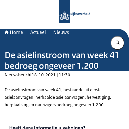
Naar de homepage van Rijksoverheid
Rijksoverheid
Home
Actueel
Nieuws
Vu
De asielinstroom van week 41
bedroeg ongeveer 1.200
Nieuwsbericht
18-10-2021 | 11:30
De asielinstroom van week 41, bestaande uit eerste
asielaanvragen, herhaalde asielaanvragen, hervestiging,
herplaatsing en nareizigers bedroeg ongeveer 1.200.
Heeft deze informatie u geholpen?