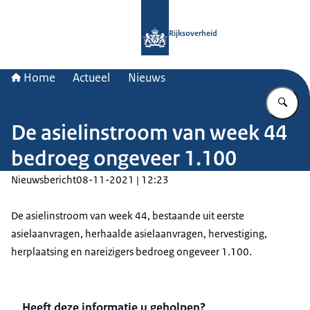
Naar de homepage van Rijksoverheid
Rijksoverheid
Home
Actueel
Nieuws
Vu
De asielinstroom van week 44
bedroeg ongeveer 1.100
Nieuwsbericht
08-11-2021 | 12:23
De asielinstroom van week 44, bestaande uit eerste
asielaanvragen, herhaalde asielaanvragen, hervestiging,
herplaatsing en nareizigers bedroeg ongeveer 1.100.
Heeft deze informatie u geholpen?